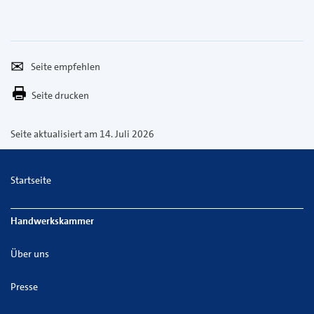
Seite
Per
empfehlen
E-
Seite drucken
Mail
versenden
Seite aktualisiert am 14. Juli 2026
Startseite
Handwerkskammer
Über uns
Presse